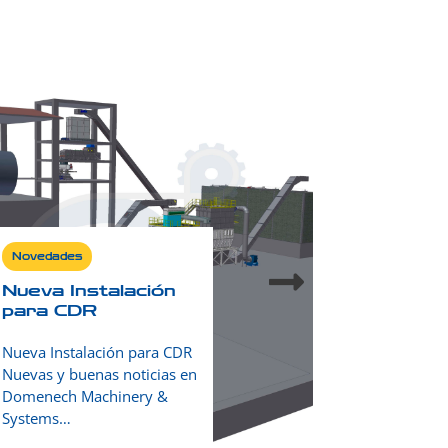
Novedades
Novedades
Nueva Instalación
Nuevo c
para CDR
combust
alternat
Nueva Instalación para CDR
Os presenta
Nuevas y buenas noticias en
catálogo de
Domenech Machinery &
para combus
Systems…
alternativo