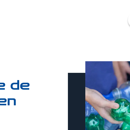
je de
 en