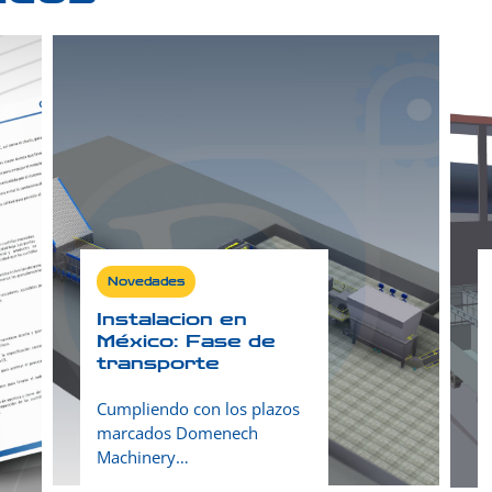
Novedades
Instalacion en
México: Fase de
transporte
Cumpliendo con los plazos
marcados Domenech
Machinery…