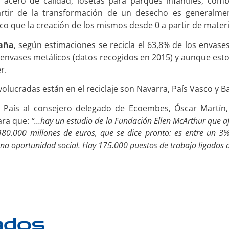
acero de calidad, losetas para parques infantiles, comb
partir de la transformación de un desecho es generalm
co que la creación de los mismos desde 0 a partir de mater
paña
, según estimaciones se recicla el 63,8% de los envases
s envases metálicos (datos recogidos en 2015) y aunque est
r.
cradas están en el reciclaje son Navarra, País Vasco y Ba
l País al consejero delegado de Ecoembes, Óscar Martín,
ara que:
“…hay un estudio de la Fundación Ellen McArthur que a
480.000 millones de euros, que se dice pronto: es entre un 3
na oportunidad social. Hay 175.000 puestos de trabajo ligados 
ados